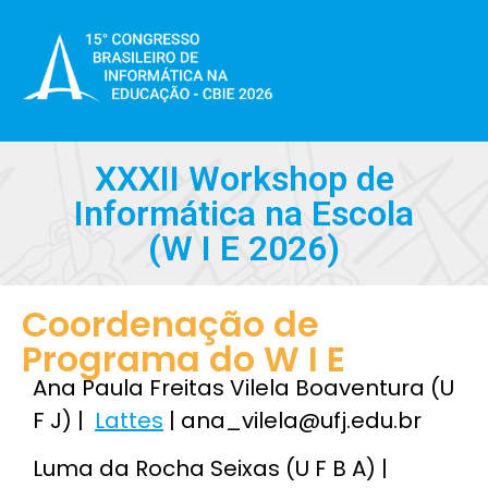
XXXII Workshop de
Informática na Escola
(W I E 2026)
Coordenação de
Programa do W I E
Ana Paula Freitas Vilela Boaventura (U
F J)
|
Lattes
|
ana_vilela@ufj.edu.br
Luma da Rocha Seixas (U F B A) |