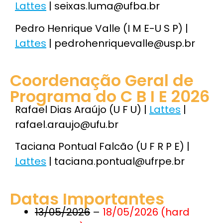
Lattes
| seixas.luma@ufba.br
Pedro Henrique Valle (I M E-U S P) |
Lattes
| pedrohenriquevalle@usp.br
Coordenação Geral de
Programa do C B I E 2026
Rafael Dias Araújo (U F U)
|
Lattes
|
rafael.araujo@ufu.br
Taciana Pontual Falcão (U F R P E)
|
Lattes
|
taciana.pontual@ufrpe.br
Datas Importantes
13/05/2026
–
18/05/2026 (hard