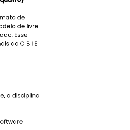
ormato de
delo de livre
ado. Esse
is do C B I E
 a disciplina
software