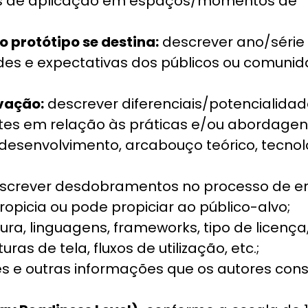
os de aplicação em espaços/momentos de
 protótipo se destina:
descrever ano/série 
dades e expectativas dos públicos ou comun
ovação:
descrever diferenciais/potencialida
ntes em relação às práticas e/ou abordage
esenvolvimento, arcabouço teórico, tecnolo
screver desdobramentos no processo de e
picia ou pode propiciar ao público-alvo;
ura, linguagens, frameworks, tipo de licença, 
uras de tela, fluxos de utilização, etc.;
s e outras informações que os autores con