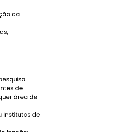
ução da
as,
pesquisa
antes de
quer área de
 Institutos de