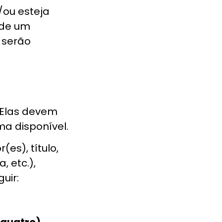
/ou esteja
 de um
 serão
. Elas devem
ma disponível.
es), título,
 etc.),
uir:
quatro)