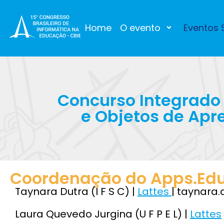
Home
O evento
Eventos S
Concurso Integrado
e Objetos de Ap
Coordenação do Apps.Edu
Taynara Dutra (I F S C) |
Lattes
| taynara.
Laura Quevedo Jurgina (U F P E L) |
Lattes