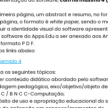
rimeira página, um abstract e resumo, no f
 página, o formato é
white paper,
sendo o mo
ir a identidade visual do software apresent
software do Apps.Edu a ser anexado aos Ana
 formato P D F.
 links abaixo:
xemplo 4
 os seguintes tópicos:
r conteúdo didático abordado pelo software,
rdagem pedagógica, eixo/objetivo/objeto de
C C / B N C C-Computação;
ósito de uso e apropriação educacional do 