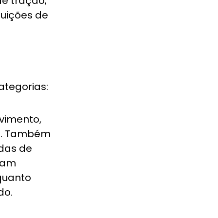
de tração;
tuições de
tegorias:
vimento,
o. Também
adas de
oram
 quanto
do.