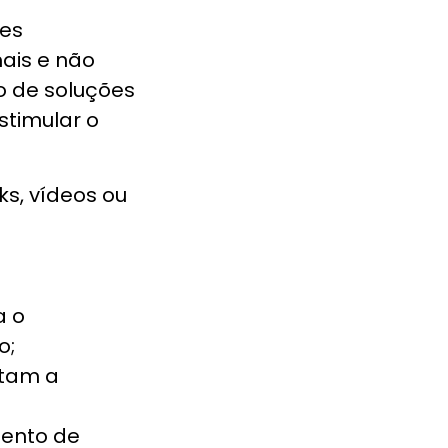
ões
ais e não
o de soluções
stimular o
ks, vídeos ou
a o
o;
etam a
mento de