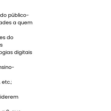
do público-
idades a quem
des do
ns
gias digitais
nsino-
etc.;
siderem