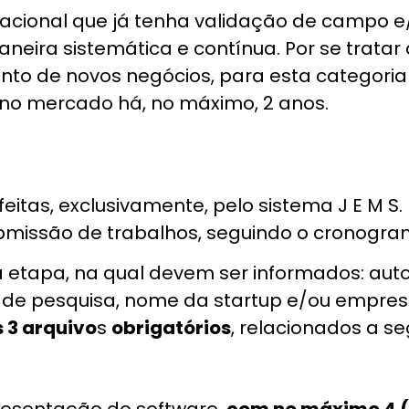
acional que já tenha validação de campo e
neira sistemática e contínua. Por se tratar
nto de novos negócios, para esta categoria
no mercado há, no máximo, 2 anos.
itas, exclusivamente, pelo sistema J E M S
ubmissão de trabalhos, seguindo o cronogra
 etapa, na qual devem ser informados: autor(
 de pesquisa, nome da startup e/ou empresa,
 3 arquivo
s
obrigatórios
, relacionados a seg
resentação do software,
com no máximo 4 (