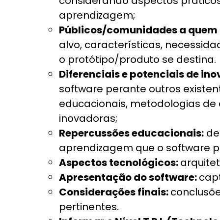
considerando aspectos prátic
aprendizagem;
Públicos/comunidades a quem o
alvo, características, necessi
o protótipo/produto se destina.
Diferenciais e potenciais de in
software perante outros existe
educacionais, metodologias de d
inovadoras;
Repercussões educacionais:
de
aprendizagem que o software pro
Aspectos tecnológicos:
arquitet
Apresentação do software:
capt
Considerações finais:
conclusõe
pertinentes.