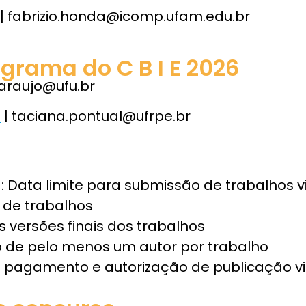
| fabrizio.honda@icomp.ufam.edu.br
grama do C B I E 2026
.araujo@ufu.br
s
|
taciana.pontual@ufrpe.br
)
: Data limite para submissão de trabalhos 
 de trabalhos
s versões finais dos trabalhos
ão de pelo menos um autor por trabalho
e pagamento e autorização de publicação v