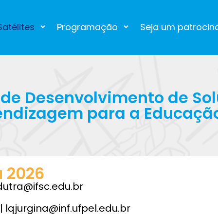
atélites
Programação
Seja um patrocin
 de Desenvolvimento de Sol
rendizagem para a Educação
 2026
dutra@ifsc.edu.br
| lqjurgina@inf.ufpel.edu.br