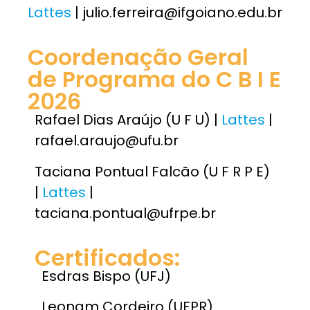
Lattes
| julio.ferreira@ifgoiano.edu.br
Coordenação Geral
de Programa do C B I E
2026
Rafael Dias Araújo (U F U) |
Lattes
|
rafael.araujo@ufu.br
Taciana Pontual Falcão (U F R P E)
|
Lattes
|
taciana.pontual@ufrpe.br
Certificados:
Esdras Bispo (UFJ)
Leonam Cordeiro (UFPR)