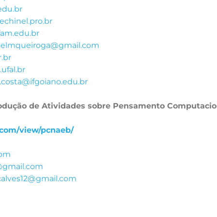
edu.br
echinel.pro.br
am.edu.br
elmqueiroga@gmail.com
.br
ufal.br
costa@ifgoiano.edu.br
dução de Atividades sobre Pensamento Computacion
e.com/view/pcnaeb/
com
@gmail.com
alves12@gmail.com