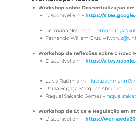
Workshop sobre Descentralização em 
Disponível em –
https://sites.googl
Germana Nóbrega –
gmnobrega@un
Fernando William Cruz –
fwcruz@unb
Workshop de reflexões sobre o novo M
Disponível em –
https://sites.goog
Lucia Rathmann –
lucia.rathmann@g
Paula Fogaça Marques Abrahão –
pau
Raquel Salcedo Gomes –
raquel.salc
Workshop de Ética e Regulação em Int
Disponível em –
https://wer-iaedu20