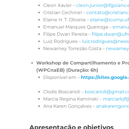
Cleon Xavier –
cleon.junior@ifgoiano.
Cristian Cechinel –
contato@cristianc
Elaine H. T. Oliveira –
elaine@icomp.uf
Emanuel Marques Queiroga –
emanu
Filipe Dwan Pereira –
filipe.dwan@ufrr
Luiz Rodrigues –
luiz.rodrigues@nees.
Newarney Torrezão Costa –
newarney.
Workshop de Compartilhamento e Pro
(WPCnaEB) (Duração: 6h)
Disponível em –
https://sites.googl
Clodis Boscarioli –
boscarioli@gmail.
Marcia Regina Kaminski –
marciarkjf
Ana Karen Gonçalves –
anakarengonc
Apresentação e objetivos