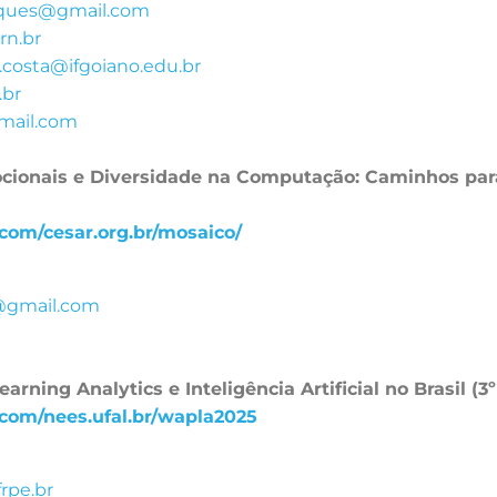
jaques@gmail.com
rn.br
costa@ifgoiano.edu.br
.br
gmail.com
onais e Diversidade na Computação: Caminhos para 
e.com/cesar.org.br/mosaico/
@gmail.com
rning Analytics e Inteligência Artificial no Brasil (
e.com/nees.ufal.br/wapla2025
rpe.br