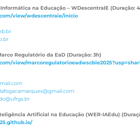
Informática na Educação – WDescentraIE (Duração: 
e.com/view/wdescentraie/início
b.br
.br
arco Regulatório da EaD (Duração: 3h)
le.com/view/marcoregulatorioeadwscbie2025?usp=shar
mail.com
lafogacamarques@gmail.com
edo@ufrgs.br
eligência Artificial na Educação (WER-IAEdu) (Duraçã
25.github.io/