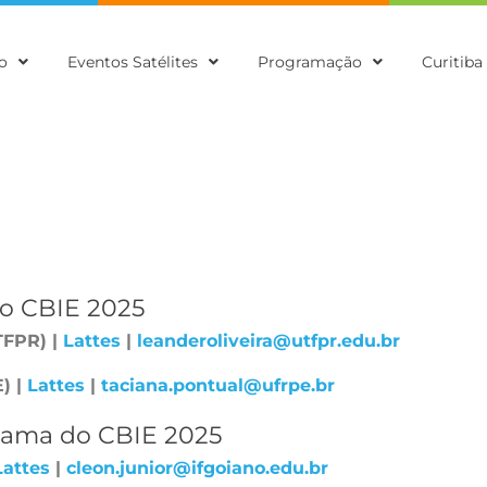
o
Eventos Satélites
Programação
Curitiba
o CBIE 2025
TFPR) |
Lattes
|
leanderoliveira@utfpr.edu.br
) |
Lattes
|
taciana.pontual@ufrpe.br
rama do CBIE 2025
Lattes
|
cleon.junior@ifgoiano.edu.br