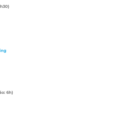
4h30)
ing
o: 6h)