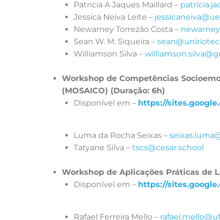
Patricia A Jaques Maillard –
patricia.
Jessica Neiva Leite –
jessicaneiva@ue
Newarney Torrezão Costa –
newarney.
Sean W. M. Siqueira –
sean@uniriotec
Williamson Silva –
williamson.silva@
Workshop de Competências Socioemoci
(MOSAICO) (Duração: 6h)
Disponível em –
https://sites.googl
Luma da Rocha Seixas –
seixas.luma
Tatyane Silva –
tscs@cesar.school
Workshop de Aplicações Práticas de Lea
Disponível em –
https://sites.googl
Rafael Ferreira Mello –
rafael.mello@uf