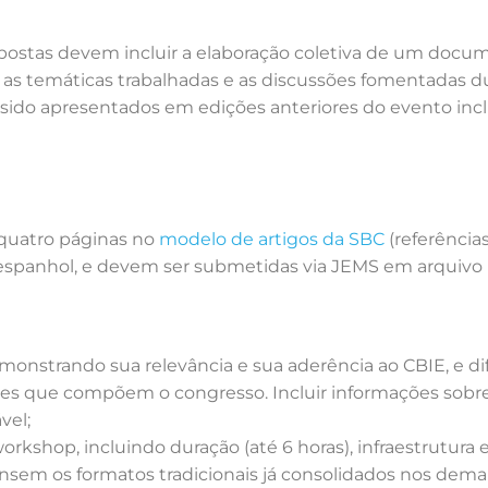
postas devem incluir a elaboração coletiva de um docum
as temáticas trabalhadas e as discussões fomentadas du
ido apresentados em edições anteriores do evento inc
quatro páginas no
modelo de artigos da SBC
(referências
u espanhol, e devem ser submetidas via JEMS em arquivo
nstrando sua relevância e sua aderência ao CBIE, e dif
tes que compõem o congresso. Incluir informações sobr
vel;
rkshop, incluindo duração (até 6 horas), infraestrutura 
nsem os formatos tradicionais já consolidados nos dem