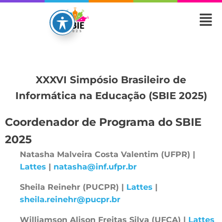
XXXVI Simpósio Brasileiro de
Informática na Educação (SBIE 2025)
Coordenador de Programa do SBIE
2025
Natasha Malveira Costa Valentim (UFPR) |
Lattes
|
natasha@inf.ufpr.br
Sheila Reinehr (PUCPR) |
Lattes
|
sheila.reinehr@pucpr.br
Williamson Alison Freitas Silva (UFCA) |
Lattes