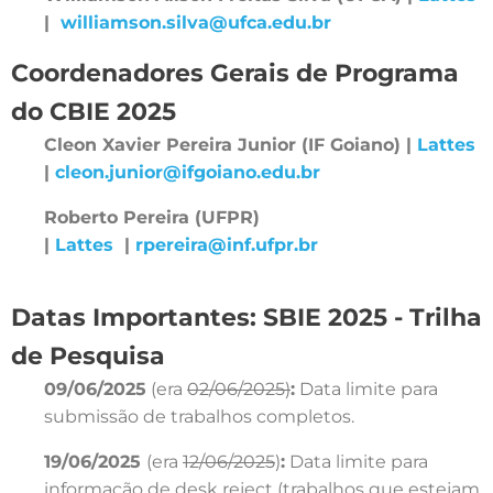
|
williamson.silva@ufca.edu.br
Coordenadores Gerais de Programa
do CBIE 2025
Cleon Xavier Pereira Junior (IF Goiano) |
Lattes
|
cleon.junior@ifgoiano.edu.br
Roberto Pereira (UFPR)
|
Lattes
|
rpereira@inf.ufpr.br
Datas Importantes: SBIE 2025 - Trilha
de Pesquisa
09/06/2025
(era
02/06/2025)
:
Data limite para
submissão de trabalhos completos.
19/06/2025
(era
12/06/2025
)
:
Data limite para
informação de desk reject (trabalhos que estejam