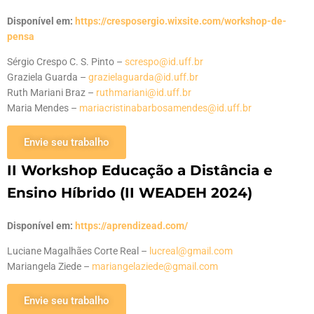
Disponível em:
https://cresposergio.wixsite.com/workshop-de-
pensa
Sérgio Crespo C. S. Pinto –
screspo@id.uff.br
Graziela Guarda –
grazielaguarda@id.uff.br
Ruth Mariani Braz –
ruthmariani@id.uff.br
Maria Mendes –
mariacristinabarbosamendes@id.uff.br
Envie seu trabalho
II Workshop Educação a Distância e
Ensino Híbrido (II WEADEH 2024)
Disponível em:
https://aprendizead.com/
Luciane Magalhães Corte Real –
lucreal@gmail.com
Mariangela Ziede –
mariangelaziede@gmail.com
Envie seu trabalho