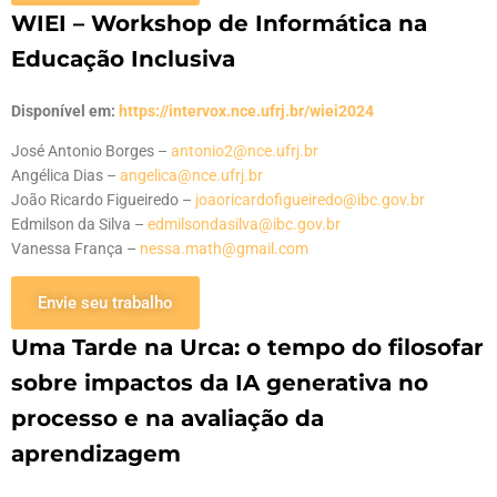
WIEI – Workshop de Informática na
Educação Inclusiva
Disponível em:
https://intervox.nce.ufrj.br/wiei2024
José Antonio Borges –
antonio2@nce.ufrj.br
Angélica Dias –
angelica@nce.ufrj.br
João Ricardo Figueiredo –
joaoricardofigueiredo@ibc.gov.br
Edmilson da Silva –
edmilsondasilva@ibc.gov.br
Vanessa França –
nessa.math@gmail.com
Envie seu trabalho
Uma Tarde na Urca: o tempo do filosofar
sobre impactos da IA generativa no
processo e na avaliação da
aprendizagem