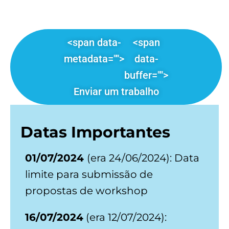
<span data-
<span
metadata="
">
data-
buffer="
">
Enviar um trabalho
Datas Importantes
01/07/2024
(era 24/06/2024): Data
limite para submissão de
propostas de workshop
16/07/2024
(era 12/07/2024):